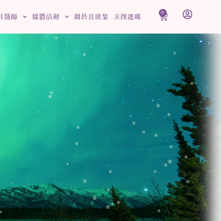
0
購
貝醫師
媒體活動
關於貝琪梨
立即選購
物
籃