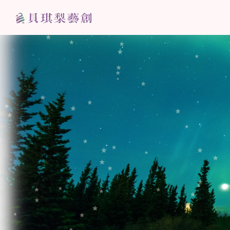
跳
至
主
要
內
容