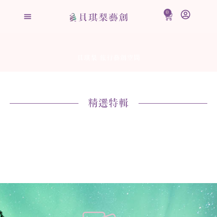
跳
0
購
至
物
主
籃
要
內
貝琪梨 旅行藝創空間
容
精選特輯