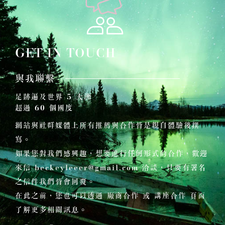
GET IN TOUCH
與我聯繫
足跡遍及世界 5 大洲
超過 60 個國度
網站與社群媒體上所有推薦與合作皆是親自體驗後撰
寫。
如果您對我們感興趣，想要進行任何形式的合作，歡迎
來信
beckeyleeer@gmail.com
洽談，只要有署名
之信件我們皆會回覆。
在此之前，您也可以透過 廠商合作 或 講座合作 頁面
了解更多相關訊息。