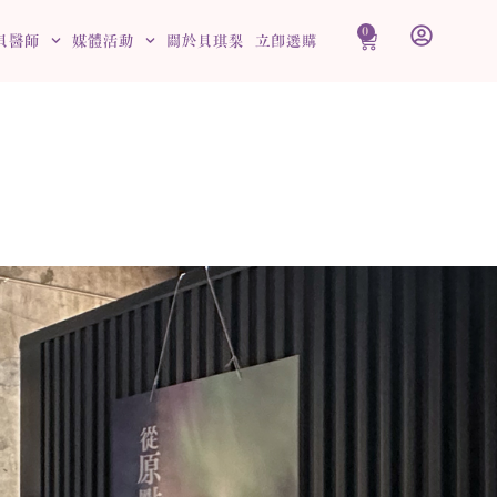
0
購
貝醫師
媒體活動
關於貝琪梨
立即選購
物
籃