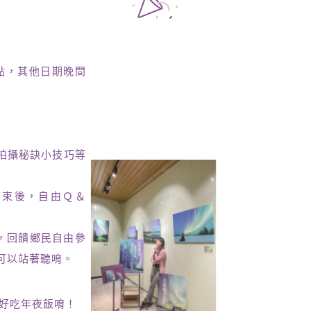
點，其他日期晚間
拍攝秘訣小技巧等
結束後，自由Ｑ＆
座，回饋鄉民自由參
可以站著聽唷。
好好吃年夜飯唷！