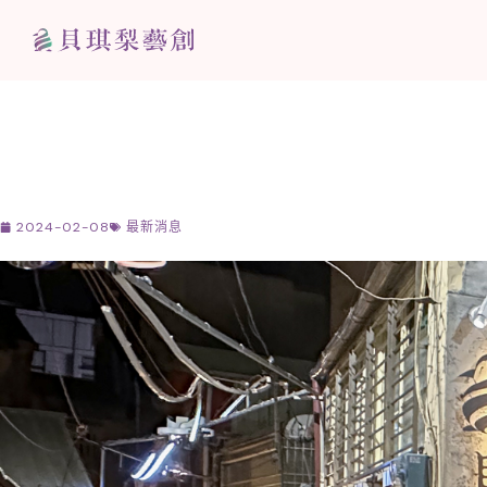
跳
至
主
要
內
容
2024-02-08
最新消息