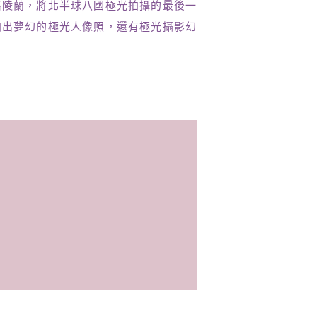
格陵蘭，將北半球八國極光拍攝的最後一
拍出夢幻的極光人像照，還有極光攝影幻