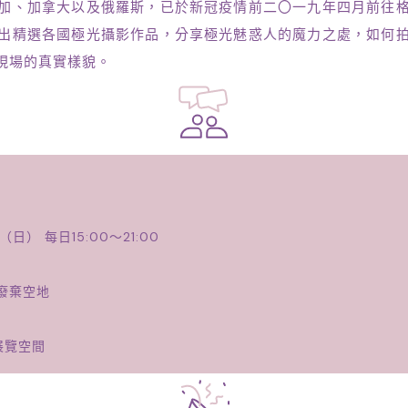
加、加拿大以及俄羅斯，已於新冠疫情前二〇一九年四月前往
出精選各國極光攝影作品，分享極光魅惑人的魔力之處，如何
現場的真實樣貌。
3（日） 每日15:00～21:00
廢棄空地
展覽空間