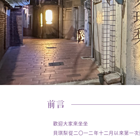
前言
歡迎大家來坐坐
貝琪梨從二〇一二年十二月以來第一次