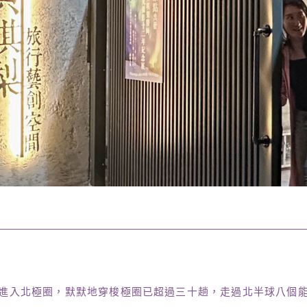
進入北極圈，默默地穿梭極圈已超過三十趟，走過北半球八個