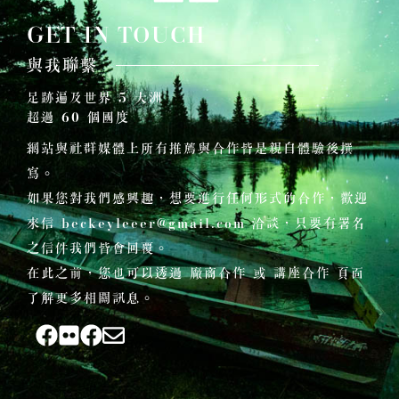
GET IN TOUCH
與我聯繫
足跡遍及世界 5 大洲
超過 60 個國度
網站與社群媒體上所有推薦與合作皆是親自體驗後撰
寫。
如果您對我們感興趣，想要進行任何形式的合作，歡迎
來信
beckeyleeer@gmail.com
洽談，只要有署名
之信件我們皆會回覆。
在此之前，您也可以透過 廠商合作 或 講座合作 頁面
了解更多相關訊息。