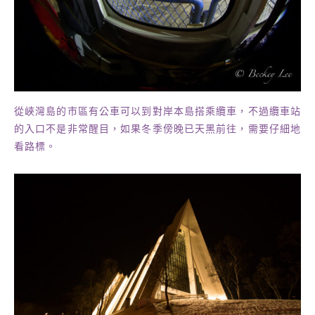
從峽灣島的市區有公車可以到對岸本島搭乘纜車，不過纜車站
的入口不是非常醒目，如果冬季傍晚已天黑前往，需要仔細地
看路標。