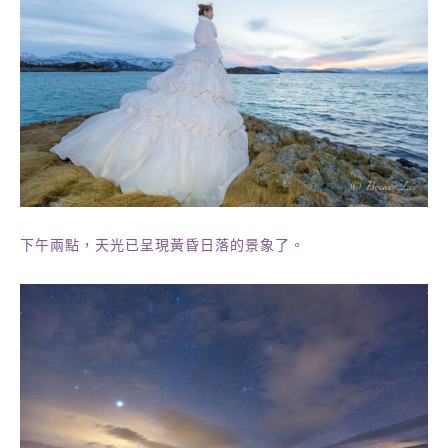
下午兩點，天光已呈現黃昏日落的景象了。