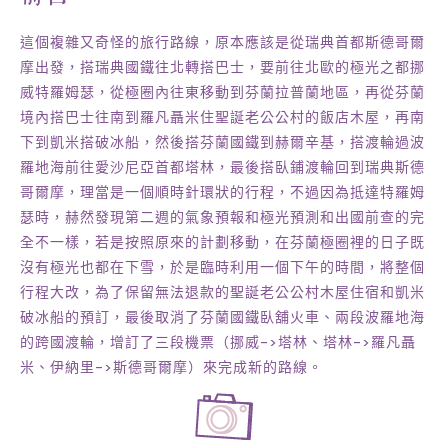
這個複雜又奇怪的旅行路線，原本應該是從瑞典首都斯德哥爾
摩出發，搭瑞典國鐵往北轉搭巴士，要前往北歐的極光之都挪
威特羅姆瑟，從極圈內往東移動到芬蘭拉普蘭地區，再從芬蘭
境內搭巴士往南到羅凡聶米住聖誕老公公村的飯店木屋，再南
下到凱米搭破冰船，然後搭芬蘭國鐵到赫爾辛基，搭渡輪過波
羅地海前往愛沙尼亞首都塔林，最後搭臥鋪渡輪回到瑞典斯德
哥爾摩，理當是一個順時針環狀的行程，不過因為抵達特羅姆
瑟時，赫然發現第二週的氣象預報和極光預測和出國前查的完
全不一樣，若是按照原來的計劃移動，在芬蘭極圈裡的日子既
沒有極光也都在下雪，於是臨時利用一個下午的時間，將整個
行程大改，為了保留無法退款的聖誕老公公村木屋住宿和凱米
破冰船的預訂，最後取消了芬蘭國鐵臥舖火車、兩段波羅地海
的跨國渡輪，增訂了三段機票（挪威->塔林、塔林->羅凡聶
米、伊納里->斯德哥爾摩）來完成新的路線。