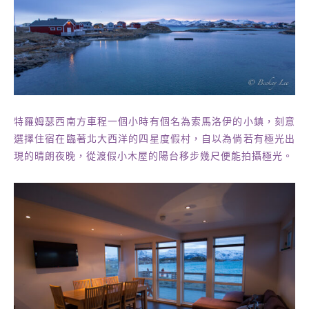
特羅姆瑟西南方車程一個小時有個名為索馬洛伊的小鎮，刻意
選擇住宿在臨著北大西洋的四星度假村，自以為倘若有極光出
現的晴朗夜晚，從渡假小木屋的陽台移步幾尺便能拍攝極光。