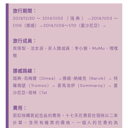
旅行期間：
2013/12/30～2014/1/03（瑞典）→2014/1/03～
1/06（挪威）→2014/1/06～1/10（愛沙尼亞）
→2014/1/10～2014/1/14（芬蘭）→2014/1/
旅行成員：
貝琪梨、洽女孩、非人類成員：李小猴、MuMu、嘿嘿
猴
挪威路線：
瑞典-烏梅爾（Omea）→挪威-納維克（Narvik）→ 特
羅姆瑟（Tromso）→ 索馬洛伊（Sommaroy）→ 愛
沙尼亞-塔林（Tallin）
費用：
若扣除購買紀念品的費用，十七天花費若住宿除以二來