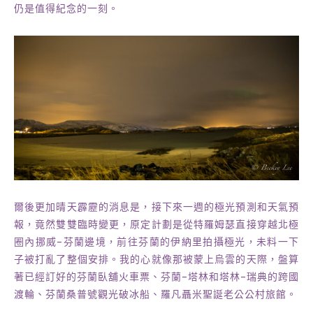
天公不甚作美，極光被濃厚的雲籠罩，加上度假村小屋無數的
光害，儘管如此，我拍下了人生中第一張慘淡的倒影極光照，
仍是值得紀念的一刻。
爾後更加晴天霹靂的消息是，接下來一週的極光預測和天氣預
報，竟然雙雙臨時變更，原定計劃是從特羅姆瑟直接穿越北極
圈內挪威-芬蘭邊境，前往芬蘭的伊納里拍攝極光，未料一下
子被打亂了整個安排。我的心就像那被蒙上烏雲的天際，盤算
著已經訂好的芬蘭臥舖火車票、芬蘭-塔林和塔林-瑞典的跨國