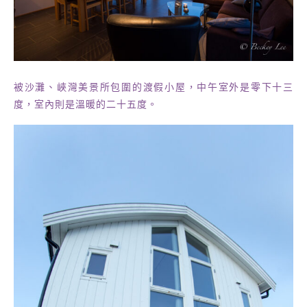
被沙灘、峽灣美景所包圍的渡假小屋，中午室外是零下十三
度，室內則是溫暖的二十五度。