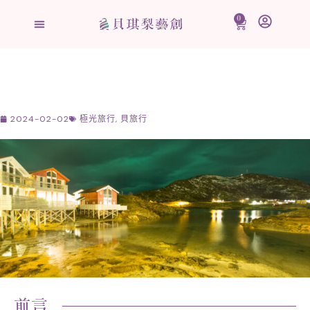
跳
0
購
至
物
主
籃
要
內
容
2024-02-02
極光旅行
,
貝旅行
前言