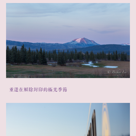
三返芬蘭北極地：極光下的幸福
重逢在解除封印的極光季節