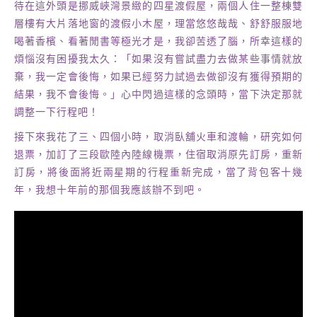
渡輪、芬蘭桑普號觀光破冰船、羅凡聶米聖誕老公公村旅館。
待在這外頭是挪威峽灣景緻的四星渡假屋，兩個人住一整棟雙
層樓有大片落地窗的渡假小木屋，理當悠悠哉哉、舒舒服服地
喝著香檳、看著閒書等極光才是，我卻苦透了腦，所幸這樣的
煩惱沒有困擾我太久：「如果沒有嘗試盡力去做某些事情就放
棄，我一定會後悔，如果已經努力試過去做卻沒有獲得預期的
結果，我不會後悔。」心中閃過這樣的念頭時，當下決定那就
調整一下行程吧！
接下來我花了三、四個小時，取消臥舖火車和渡輪，研究如何
退票，加訂了三段歐陸內陸線機票，住宿取消原先訂房，重新
訂房，將後面將近兩星期的行程重新完成，當了背包客十幾
年，我想十年前的那個我應該辦不到吧。