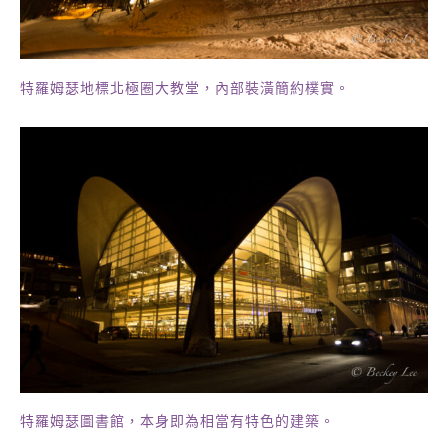
特羅姆瑟地標北極圈大教堂，內部裝潢簡約樸實。