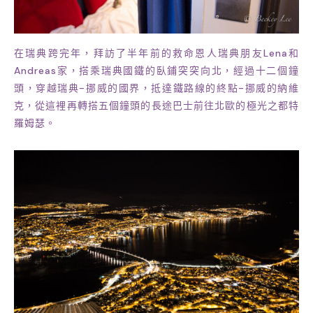
在瑞典跨完年，拜訪了半年前的救命恩人瑞典朋友Lena和
Andreas家，搭乘瑞典國鐵的臥鋪突突向北，經過十二個鐘
頭，穿越瑞典-挪威的國界，抵達鐵路線的終點-挪威的納維
克，從這裡再轉搭五個鐘頭的長途巴士前往北歐的極光之都特
羅姆瑟。