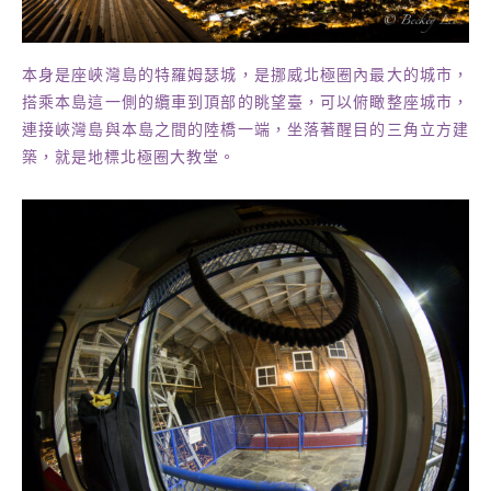
本身是座峽灣島的特羅姆瑟城，是挪威北極圈內最大的城市，
搭乘本島這一側的纜車到頂部的眺望臺，可以俯瞰整座城市，
連接峽灣島與本島之間的陸橋一端，坐落著醒目的三角立方建
築，就是地標北極圈大教堂。